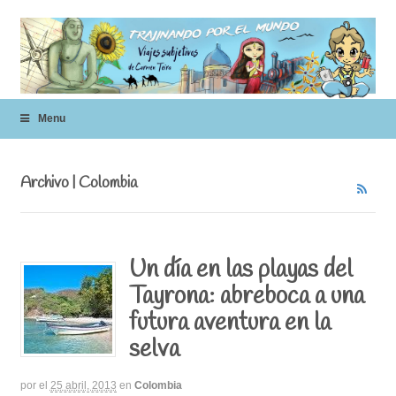
Menu
Archivo | Colombia
Un día en las playas del
Tayrona: abreboca a una
futura aventura en la
selva
por
el
25 abril, 2013
en
Colombia