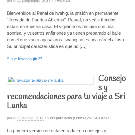
por
el
11 septiembre, 2017
en
Filipinas
Bienvenidos al Penal de Iwahig, la prisión en permanente
“Jornada de Puertas Abiertas”. Pasad, no seáis tímidos;
estáis en vuestra casa. El vigilante os recibirá con una
sonrisa, y vuestros anfitriones ya tienen preparado el baile
con el que van a agasajaros. Iwahig no es una cárcel al uso.
Su principal característica es que no […]
Sigue leyendo
27
Consejo
s y
recomendaciones para tu viaje a Sri
Lanka
por
el
22 agosto, 2017
en
Preparativos y consejos
,
Sri Lanka
La primera versión de esta entrada con consejos y