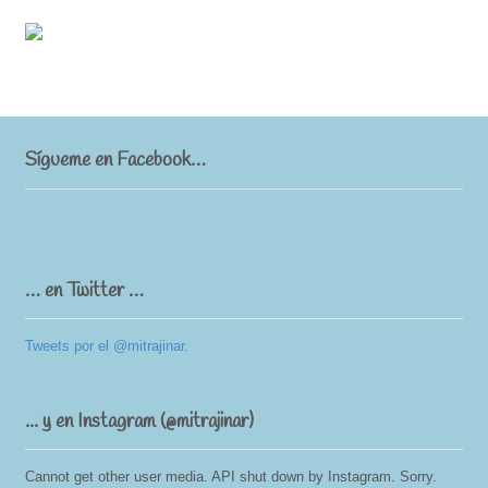
Sígueme en Facebook…
… en Twitter …
Tweets por el @mitrajinar.
... y en Instagram (@mitrajinar)
Cannot get other user media. API shut down by Instagram. Sorry.