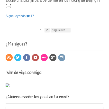
alquilé una bici (ni para perderme en los hutong de Beijing ni
[…]
Sigue leyendo
17
1
2
Siguiente →
¿Me sigues?
¡Ven de viaje conmigo!
¿Quieres recibir los post en tu email?