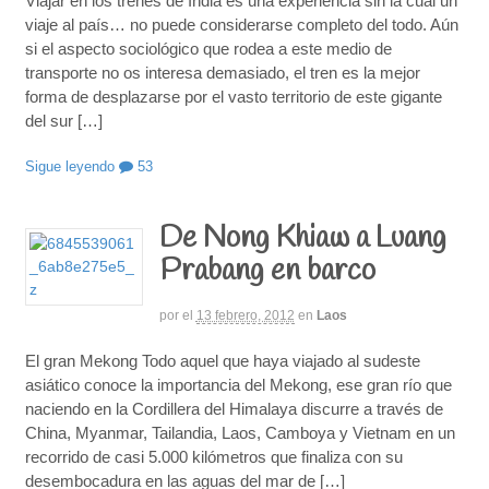
Viajar en los trenes de India es una experiencia sin la cual un
viaje al país… no puede considerarse completo del todo. Aún
si el aspecto sociológico que rodea a este medio de
transporte no os interesa demasiado, el tren es la mejor
forma de desplazarse por el vasto territorio de este gigante
del sur […]
Sigue leyendo
53
De Nong Khiaw a Luang
Prabang en barco
por
el
13 febrero, 2012
en
Laos
El gran Mekong Todo aquel que haya viajado al sudeste
asiático conoce la importancia del Mekong, ese gran río que
naciendo en la Cordillera del Himalaya discurre a través de
China, Myanmar, Tailandia, Laos, Camboya y Vietnam en un
recorrido de casi 5.000 kilómetros que finaliza con su
desembocadura en las aguas del mar de […]