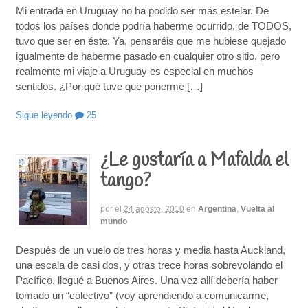
Mi entrada en Uruguay no ha podido ser más estelar. De
todos los países donde podría haberme ocurrido, de TODOS,
tuvo que ser en éste. Ya, pensaréis que me hubiese quejado
igualmente de haberme pasado en cualquier otro sitio, pero
realmente mi viaje a Uruguay es especial en muchos
sentidos. ¿Por qué tuve que ponerme […]
Sigue leyendo
25
¿Le gustaría a Mafalda el
tango?
por
el
24 agosto, 2010
en
Argentina
,
Vuelta al
mundo
Después de un vuelo de tres horas y media hasta Auckland,
una escala de casi dos, y otras trece horas sobrevolando el
Pacífico, llegué a Buenos Aires. Una vez allí debería haber
tomado un “colectivo” (voy aprendiendo a comunicarme,