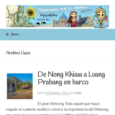
Menu
Archivo | laos
De Nong Khiaw a Luang
Prabang en barco
por
el
13 febrero, 2012
en
Laos
El gran Mekong Todo aquel que haya
viajado al sudeste asiático conoce la importancia del Mekong,
ese gran río que naciendo en la Cordillera del Himalaya