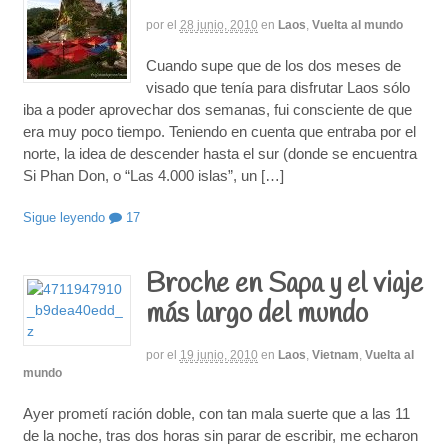
por
el
28 junio, 2010
en
Laos
,
Vuelta al mundo
Cuando supe que de los dos meses de
visado que tenía para disfrutar Laos sólo
iba a poder aprovechar dos semanas, fui consciente de que
era muy poco tiempo. Teniendo en cuenta que entraba por el
norte, la idea de descender hasta el sur (donde se encuentra
Si Phan Don, o “Las 4.000 islas”, un […]
Sigue leyendo
17
Broche en Sapa y el viaje
más largo del mundo
por
el
19 junio, 2010
en
Laos
,
Vietnam
,
Vuelta al
mundo
Ayer prometí ración doble, con tan mala suerte que a las 11
de la noche, tras dos horas sin parar de escribir, me echaron