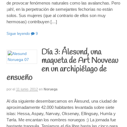
de provocar fenómenos naturales como las avalanchas. Pero
¡ah!, en la perpetración de semejantes fechorías no están
solos. Sus mujeres (que al contrario de ellos son muy
hermosas) contribuyen […]
Sigue leyendo
9
Día 3: Ålesund, una
maqueta de Art Nouveau
en un archipiélago de
ensueño
por
el
11 junio, 2012
en
Noruega
Al día siguiente desembarcamos en Ålesund, una ciudad de
aproximadamente 42.000 habitantes levantada sobre siete
islas: Hessa, Aspøy, Nørvøy, Oksenøy, Ellingsøy, Humla y
Tørla. Me encantan los nombres noruegos :) La jornada fue
bastante tranquila. Teníamos el día libre hasta las cinco para