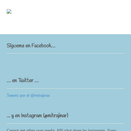
Sígueme en Facebook…
… en Twitter …
Tweets por el @mitrajinar.
... y en Instagram (@mitrajinar)
Cannot get other user media. API shut down by Instagram. Sorry.