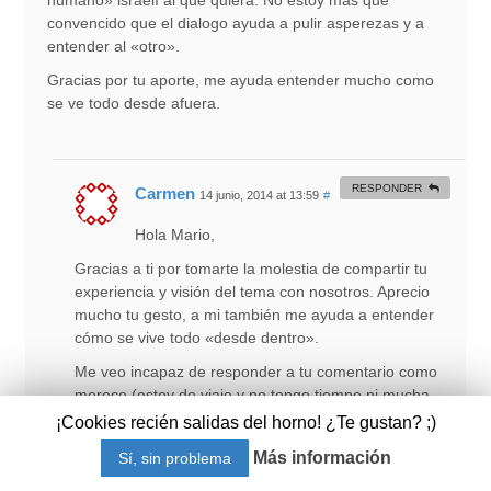
humano» israelí al que quiera. No estoy más que
convencido que el dialogo ayuda a pulir asperezas y a
entender al «otro».
Gracias por tu aporte, me ayuda entender mucho como
se ve todo desde afuera.
RESPONDER
Carmen
14 junio, 2014 at 13:59
#
Hola Mario,
Gracias a ti por tomarte la molestia de compartir tu
experiencia y visión del tema con nosotros. Aprecio
mucho tu gesto, a mi también me ayuda a entender
cómo se vive todo «desde dentro».
Me veo incapaz de responder a tu comentario como
merece (estoy de viaje y no tengo tiempo ni mucha
conexión a Internet), pero ojalá podamos vernos
¡Cookies recién salidas del horno! ¿Te gustan? ;)
algún día para discutir el tema en profundidad. A mí
Más información
Sí, sin problema
personalmente me encantaría.