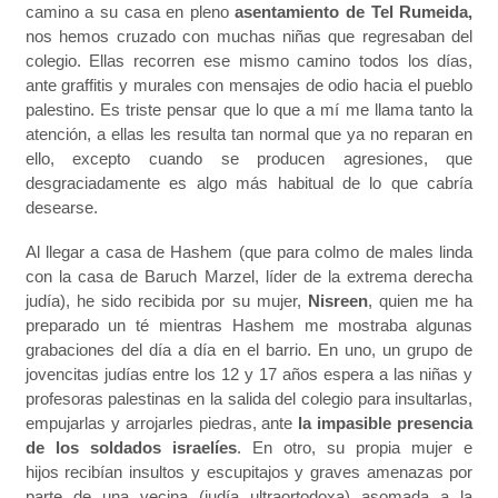
camino a su casa en pleno
asentamiento de Tel Rumeida,
nos hemos cruzado con muchas niñas que regresaban del
colegio. Ellas recorren ese mismo camino todos los días,
ante graffitis y murales con mensajes de odio hacia el pueblo
palestino. Es triste pensar que lo que a mí me llama tanto la
atención, a ellas les resulta tan normal que ya no reparan en
ello, excepto cuando se producen agresiones, que
desgraciadamente es algo más habitual de lo que cabría
desearse.
Al llegar a casa de Hashem (que para colmo de males linda
con la casa de Baruch Marzel, líder de la extrema derecha
judía), he sido recibida por su mujer,
Nisreen
, quien me ha
preparado un té mientras Hashem me mostraba algunas
grabaciones del día a día en el barrio. En uno, un grupo de
jovencitas judías entre los 12 y 17 años espera a las niñas y
profesoras palestinas en la salida del colegio para insultarlas,
empujarlas y arrojarles piedras, ante
la impasible presencia
de los soldados israelíes
. En otro, su propia mujer e
hijos recibían insultos y escupitajos y graves amenazas por
parte de una vecina (judía ultraortodoxa) asomada a la