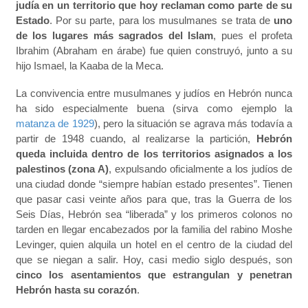
judía en un territorio que hoy reclaman como parte de su
Estado
. Por su parte, para los musulmanes se trata de
uno
de los lugares más sagrados del Islam
, pues el profeta
Ibrahim (Abraham en árabe) fue quien construyó, junto a su
hijo Ismael, la Kaaba de la Meca.
La convivencia entre musulmanes y judíos en Hebrón nunca
ha sido especialmente buena (sirva como ejemplo la
matanza de 1929
), pero la situación se agrava más todavía a
partir de 1948 cuando, al realizarse la partición,
Hebrón
queda incluida dentro de los territorios asignados a los
palestinos (zona A)
, expulsando oficialmente a los judíos de
una ciudad donde “siempre habían estado presentes”. Tienen
que pasar casi veinte años para que, tras la Guerra de los
Seis Días, Hebrón sea “liberada” y los primeros colonos no
tarden en llegar encabezados por la familia del rabino Moshe
Levinger, quien alquila un hotel en el centro de la ciudad del
que se niegan a salir. Hoy, casi medio siglo después, son
cinco los asentamientos que estrangulan y penetran
Hebrón hasta su corazón
.