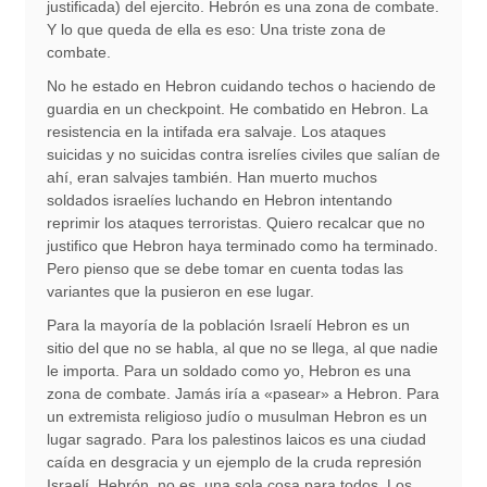
justificada) del ejercito. Hebrón es una zona de combate.
Y lo que queda de ella es eso: Una triste zona de
combate.
No he estado en Hebron cuidando techos o haciendo de
guardia en un checkpoint. He combatido en Hebron. La
resistencia en la intifada era salvaje. Los ataques
suicidas y no suicidas contra isrelíes civiles que salían de
ahí, eran salvajes también. Han muerto muchos
soldados israelíes luchando en Hebron intentando
reprimir los ataques terroristas. Quiero recalcar que no
justifico que Hebron haya terminado como ha terminado.
Pero pienso que se debe tomar en cuenta todas las
variantes que la pusieron en ese lugar.
Para la mayoría de la población Israelí Hebron es un
sitio del que no se habla, al que no se llega, al que nadie
le importa. Para un soldado como yo, Hebron es una
zona de combate. Jamás iría a «pasear» a Hebron. Para
un extremista religioso judío o musulman Hebron es un
lugar sagrado. Para los palestinos laicos es una ciudad
caída en desgracia y un ejemplo de la cruda represión
Israelí. Hebrón, no es, una sola cosa para todos. Los