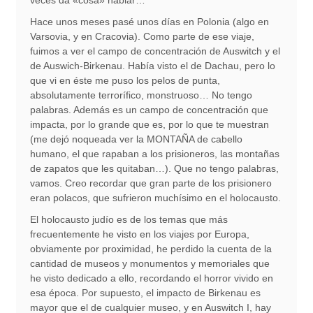
veces da «cosa» hablar…
Hace unos meses pasé unos días en Polonia (algo en
Varsovia, y en Cracovia). Como parte de ese viaje,
fuimos a ver el campo de concentración de Auswitch y el
de Auswich-Birkenau. Había visto el de Dachau, pero lo
que vi en éste me puso los pelos de punta,
absolutamente terrorífico, monstruoso… No tengo
palabras. Además es un campo de concentración que
impacta, por lo grande que es, por lo que te muestran
(me dejó noqueada ver la MONTAÑA de cabello
humano, el que rapaban a los prisioneros, las montañas
de zapatos que les quitaban…). Que no tengo palabras,
vamos. Creo recordar que gran parte de los prisionero
eran polacos, que sufrieron muchísimo en el holocausto.
El holocausto judío es de los temas que más
frecuentemente he visto en los viajes por Europa,
obviamente por proximidad, he perdido la cuenta de la
cantidad de museos y monumentos y memoriales que
he visto dedicado a ello, recordando el horror vivido en
esa época. Por supuesto, el impacto de Birkenau es
mayor que el de cualquier museo, y en Auswitch I, hay