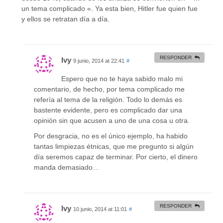
un tema complicado «. Ya esta bien, Hitler fue quien fue
y ellos se retratan día a día.
RESPONDER
Ivy
9 junio, 2014 at 22:41
#
Espero que no te haya sabido malo mi
comentario, de hecho, por tema complicado me
refería al tema de la religión. Todo lo demás es
bastente evidente, pero es complicado dar una
opinión sin que acusen a uno de una cosa u otra.
Por desgracia, no es el único ejemplo, ha habido
tantas limpiezas étnicas, que me pregunto si algún
día seremos capaz de terminar. Por cierto, el dinero
manda demasiado…
RESPONDER
Ivy
10 junio, 2014 at 11:01
#