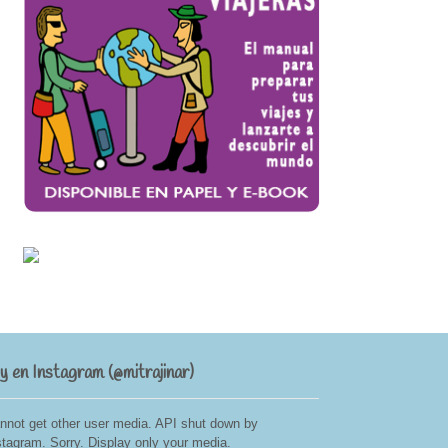
. y en Instagram (@mitrajinar)
nnot get other user media. API shut down by
stagram. Sorry. Display only your media.