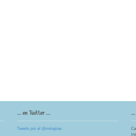
… en Twitter …
..
Tweets por el @mitrajinar.
Ca
In