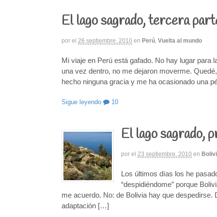
El lago sagrado, tercera part
por
el
26 septiembre, 2010
en
Perú
,
Vuelta al mundo
Mi viaje en Perú está gafado. No hay lugar para la
una vez dentro, no me dejaron moverme. Quedé, 
hecho ninguna gracia y me ha ocasionado una pé
Sigue leyendo
10
El lago sagrado, 
por
el
23 septiembre, 2010
en
Boliv
Los últimos días los he pasado
“despidiéndome” porque Bolivia
me acuerdo. No: de Bolivia hay que despedirse.
adaptación […]