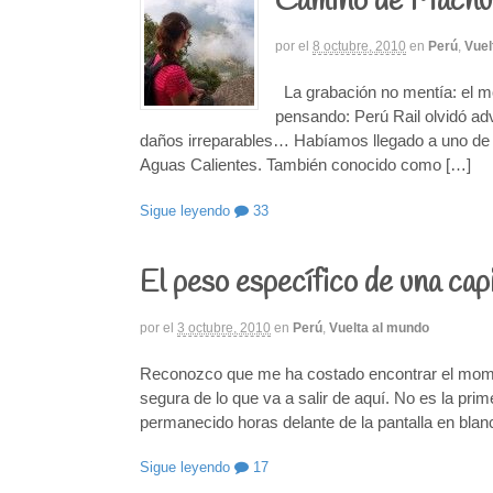
Camino de Machu 
por
el
8 octubre, 2010
en
Perú
,
Vuel
La grabación no mentía: el m
pensando: Perú Rail olvidó adv
daños irreparables… Habíamos llegado a uno de l
Aguas Calientes. También conocido como […]
Sigue leyendo
33
El peso específico de una capi
por
el
3 octubre, 2010
en
Perú
,
Vuelta al mundo
Reconozco que me ha costado encontrar el momen
segura de lo que va a salir de aquí. No es la prim
permanecido horas delante de la pantalla en bla
Sigue leyendo
17