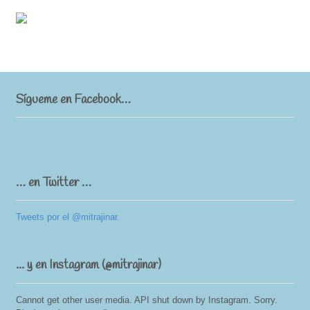
Sígueme en Facebook…
… en Twitter …
Tweets por el @mitrajinar.
... y en Instagram (@mitrajinar)
Cannot get other user media. API shut down by Instagram. Sorry.