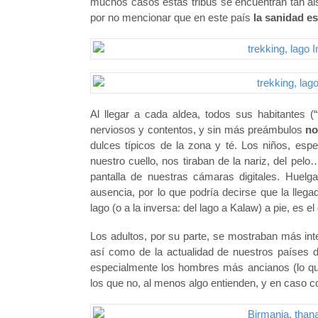
muchos casos estas tribus se encuentran tan ais
por no mencionar que en este país
la sanidad e
Al llegar a cada aldea, todos sus habitantes (“
nerviosos y contentos, y sin más preámbulos
no
dulces típicos de la zona y té. Los niños, esp
nuestro cuello, nos tiraban de la nariz, del pe
pantalla de nuestras cámaras digitales. Huelga
ausencia, por lo que podría decirse que la lleg
lago (o a la inversa: del lago a Kalaw) a pie, es 
Los adultos, por su parte, se mostraban más i
así como de la actualidad de nuestros países d
especialmente los hombres más ancianos (lo que 
los que no, al menos algo entienden, y en caso co