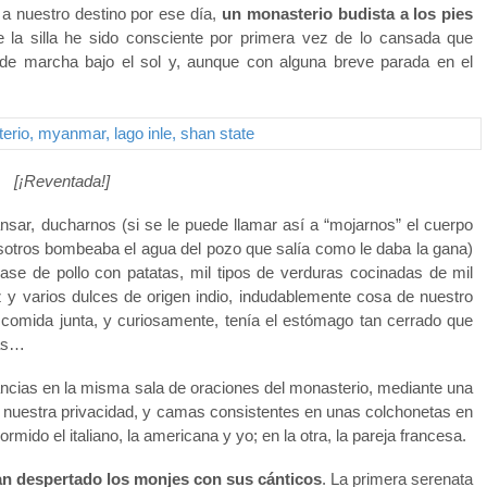
a nuestro destino por ese día,
un monasterio budista a los pies
 la silla he sido consciente por primera vez de lo cansada que
s de marcha bajo el sol y, aunque con alguna breve parada en el
[¡Reventada!]
sar, ducharnos (si se le puede llamar así a “mojarnos” el cuerpo
osotros bombeaba el agua del pozo que salía como le daba la gana)
ase de pollo con patatas, mil tipos de verduras cocinadas de mil
z y varios dulces de origen indio, indudablemente cosa de nuestro
comida junta, y curiosamente, tenía el estómago tan cerrado que
sas…
ncias en la misma sala de oraciones del monasterio, mediante una
r nuestra privacidad, y camas consistentes en unas colchonetas en
mido el italiano, la americana y yo; en la otra, la pareja francesa.
an despertado los monjes con sus cánticos
. La primera serenata