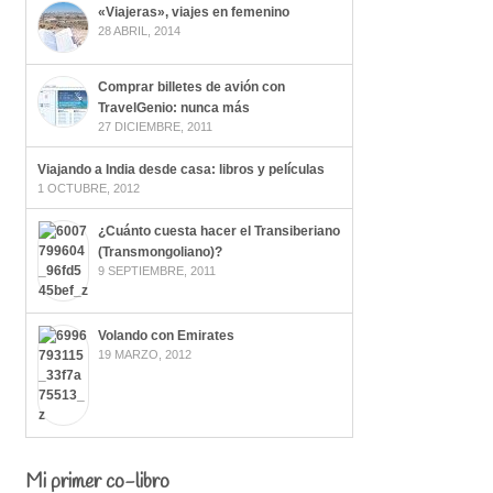
«Viajeras», viajes en femenino
28 ABRIL, 2014
Comprar billetes de avión con
TravelGenio: nunca más
27 DICIEMBRE, 2011
Viajando a India desde casa: libros y películas
1 OCTUBRE, 2012
¿Cuánto cuesta hacer el Transiberiano
(Transmongoliano)?
9 SEPTIEMBRE, 2011
Volando con Emirates
19 MARZO, 2012
Mi primer co-libro