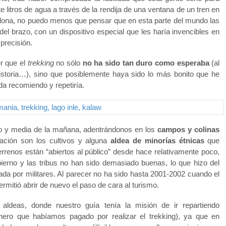
 litros de agua a través de la rendija de una ventana de un tren en
 lona, no puedo menos que pensar que en esta parte del mundo las
el brazo, con un dispositivo especial que les haría invencibles en
precisión.
er que el
trekking
no sólo
no ha sido tan duro como esperaba
(al
istoria…), sino que posiblemente haya sido lo más bonito que he
da recomiendo y repetiría.
o y media de la mañana, adentrándonos en los
campos y colinas
ación son los cultivos y alguna
aldea de minorías étnicas
que
enos están “abiertos al público” desde hace relativamente poco,
ierno y las tribus no han sido demasiado buenas, lo que hizo del
ada por militares. Al parecer no ha sido hasta 2001-2002 cuando el
ermitió abrir de nuevo el paso de cara al turismo.
ldeas, donde nuestro guía tenía la misión de ir repartiendo
nero que habíamos pagado por realizar el trekking), ya que en