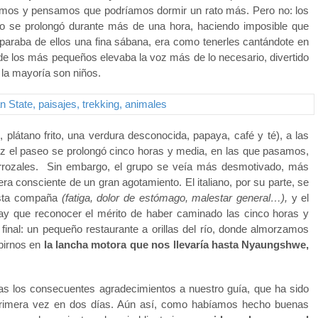
ajamos y pensamos que podríamos dormir un rato más. Pero no: los
rto se prolongó durante más de una hora, haciendo imposible que
araba de ellos una fina sábana, era como tenerles cantándote en
o de los más pequeños elevaba la voz más de lo necesario, divertido
, la mayoría son niños.
látano frito, una verdura desconocida, papaya, café y té), a las
z el paseo se prolongó cinco horas y media, en las que pasamos,
 arrozales. Sin embargo, el grupo se veía más desmotivado, más
a consciente de un gran agotamiento. El italiano, por su parte, se
 ésta compaña
(fatiga, dolor de estómago, malestar general…),
y el
ay que reconocer el mérito de haber caminado las cinco horas y
final: un pequeño restaurante a orillas del río, donde almorzamos
birnos en
la lancha motora que nos llevaría hasta Nyaungshwe,
ras los consecuentes agradecimientos a nuestro guía, que ha sido
primera vez en dos días. Aún así, como habíamos hecho buenas