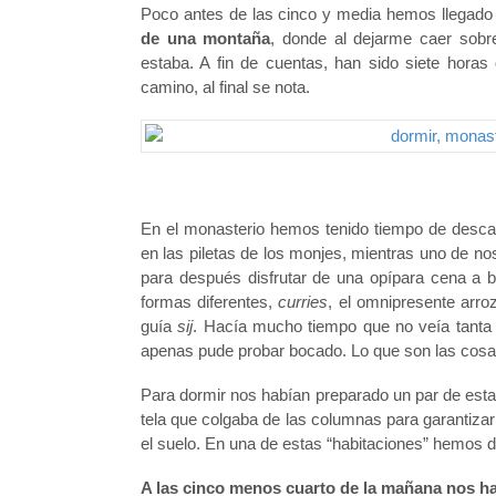
Poco antes de las cinco y media hemos llegado 
de una montaña
, donde al dejarme caer sobre
estaba. A fin de cuentas, han sido siete hora
camino, al final se nota.
En el monasterio hemos tenido tiempo de descan
en las piletas de los monjes, mientras uno de n
para después disfrutar de una opípara cena a b
formas diferentes,
curries
, el omnipresente arro
guía
sij
. Hacía mucho tiempo que no veía tanta 
apenas pude probar bocado. Lo que son las co
Para dormir nos habían preparado un par de esta
tela que colgaba de las columnas para garantiza
el suelo. En una de estas “habitaciones” hemos dor
A las cinco menos cuarto de la mañana nos h