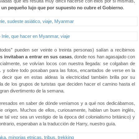
ladas que les resulta muy difícil hacerse con ellos por si mismas,
s un pequeño lujo que por supuesto no cubre el Gobierno
.
todos” pueden ser veinte o treinta personas) salían a recibirnos
s invitaban a entrar en sus casas
, donde nos han agasajado con
ecialmente, se volvían locos con nuestra llegada: se colgaban de
lo… y sobre todo posaban para las fotos, encantados de verse en la
 decir que en estas aldeas la electricidad también brilla por su
ada de los grupos de turistas que deciden hacer el camino hasta el
el gran divertimento de la semana.
nteresados en saber de dónde veníamos y a qué nos dedicábamos,
e origen. Muchos de ellos, curiosamente, hablan un buen inglés,
tal vez sea un vestigio de la época del colonialismo británico) y
ntrario, esperaban a la traducción de Harry, nuestro guía.