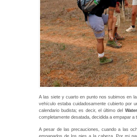
A las siete y cuarto en punto nos subimos en la
vehículo estaba cuidadosamente cubierto por una
calendario budista; es decir, el último del
Water
completamente desatada, decidida a empapar a t
A pesar de las precauciones, cuando a las oc
empapados de los pies a la cabeza. Por mi part