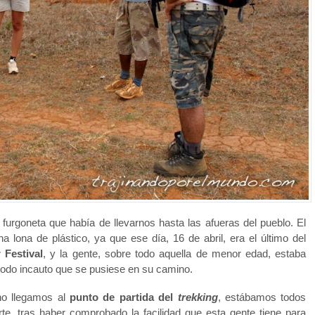
 furgoneta que había de llevarnos hasta las afueras del pueblo. El
 lona de plástico, ya que ese día, 16 de abril, era el último del
 Festival
, y la gente, sobre todo aquella de menor edad, estaba
odo incauto que se pusiese en su camino.
ho llegamos al
punto de partida del
trekking
, estábamos todos
e, tras haber comprobado la facilidad que esta gente tiene para