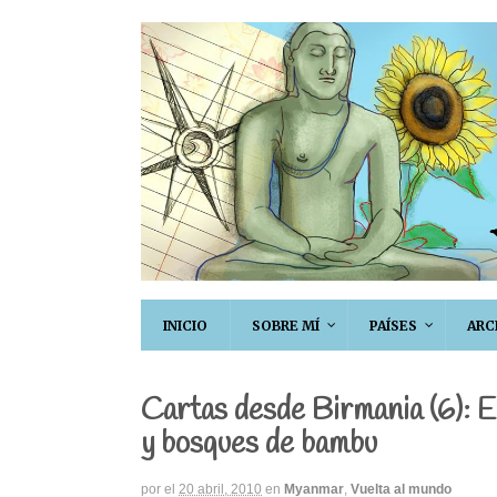
INICIO
SOBRE MÍ
PAÍSES
ARC
Cartas desde Birmania (6): E
y bosques de bambu
por
el
20 abril, 2010
en
Myanmar
,
Vuelta al mundo