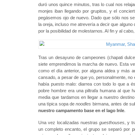
duró unos quince minutos, tras lo cual nos rel
monjes iban llegando por grupitos, y el concie
pegásemos ojo de nuevo. Dado que sólo nos sep
la oreja, incluso me atrevería a decir que algun
por la posibilidad de molestarnos. Al fin y al cabo
Tras un desayuno de campeones (chapati dulce, p
siete emprendimos la marcha de nuevo. Esta ve
como el día anterior, por alguna aldea y más
cansado, a pesar de que yo, personalmente, no er
había puesto malo: diarrea con todo lo que a
pobre hombre era una piltrafa humana al que h
media que tardamos en llegar a nuestro destino 
una típica sopa de
noodles
birmana, antes de su
nuestro campamento base en el lago Inle
.
Una vez localizadas nuestras
guesthouses
, y t
un completo encanto, el grupo se separó por 