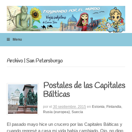
Menu
Archivo | San Petersburgo
Postales de las Capitales
Bálticas
por
el
30 septiembre, 2015
en
Estonia
,
Finlandia
,
Rusia (europea)
,
Suecia
El pasado mayo hice un crucero por las Capitales Bálticas y
cuando regresé a casa mi vida había cambiado. Ojo, no digo