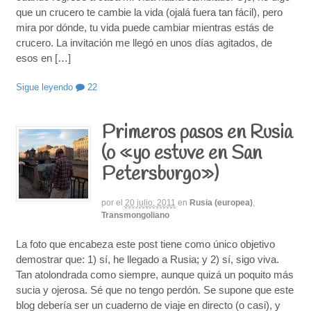
que un crucero te cambie la vida (ojalá fuera tan fácil), pero
mira por dónde, tu vida puede cambiar mientras estás de
crucero. La invitación me llegó en unos días agitados, de
esos en […]
Sigue leyendo
22
Primeros pasos en Rusia
(o «yo estuve en San
Petersburgo»)
por
el
20 julio, 2011
en
Rusia (europea)
,
Transmongoliano
La foto que encabeza este post tiene como único objetivo
demostrar que: 1) sí, he llegado a Rusia; y 2) sí, sigo viva.
Tan atolondrada como siempre, aunque quizá un poquito más
sucia y ojerosa. Sé que no tengo perdón. Se supone que este
blog debería ser un cuaderno de viaje en directo (o casi), y