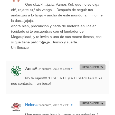
Que ckack!…ja,ja. Vamos Ku!, que no se diga
eh!, rajarte tu,! ala venga… Después de seguir tus
andanzas a lo largo y ancho de este mundo, a mi no me
la das…jajaja.
Ahora bien, precaución y nada de meterte en líos eh!,
(cuidado si te encuentras con el fundador de
Megaupload, y te invita a una de sus macro fiestas, ese
si que tiene peligro)je,je.. Animo y suerte…
Un Besazo
RESPONDER
AnnaA
24 febrero, 2012 at 12:39
#
No te rajes!!!! :D SUERTE y a DISFRUTAR !! Ya
nos contarás… un beso!
RESPONDER
Helena
24 febrero, 2012 at 21:41
#
Que vaya muy bien la travesía en autostop ;)