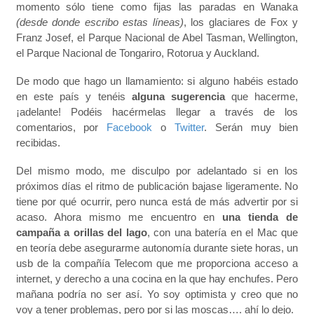
momento sólo tiene como fijas las paradas en Wanaka
(desde donde escribo estas líneas)
, los glaciares de Fox y
Franz Josef, el Parque Nacional de Abel Tasman, Wellington,
el Parque Nacional de Tongariro, Rotorua y Auckland.
De modo que hago un llamamiento: si alguno habéis estado
en este país y tenéis
alguna sugerencia
que hacerme,
¡adelante! Podéis hacérmelas llegar a través de los
comentarios, por
Facebook
o
Twitter
. Serán muy bien
recibidas.
Del mismo modo, me disculpo por adelantado si en los
próximos días el ritmo de publicación bajase ligeramente. No
tiene por qué ocurrir, pero nunca está de más advertir por si
acaso. Ahora mismo me encuentro en
una tienda de
campaña a orillas del lago
, con una batería en el Mac que
en teoría debe asegurarme autonomía durante siete horas, un
usb de la compañía Telecom que me proporciona acceso a
internet, y derecho a una cocina en la que hay enchufes. Pero
mañana podría no ser así. Yo soy optimista y creo que no
voy a tener problemas, pero por si las moscas…. ahí lo dejo.