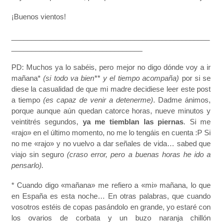
¡Buenos vientos!
__________________________________________________
_________________________________
PD: Muchos ya lo sabéis, pero mejor no digo dónde voy a ir
mañana*
(si todo va bien** y el tiempo acompaña)
por si se
diese la casualidad de que mi madre decidiese leer este post
a tiempo
(es capaz de venir a detenerme)
. Dadme ánimos,
porque aunque aún quedan catorce horas, nueve minutos y
veintitrés segundos,
ya me tiemblan las piernas
. Si me
«rajo» en el último momento, no me lo tengáis en cuenta :P Si
no me «rajo» y no vuelvo a dar señales de vida… sabed que
viajo sin seguro
(craso error, pero a buenas horas he ido a
pensarlo).
* Cuando digo «mañana» me refiero a «mi» mañana, lo que
en España es esta noche… En otras palabras, que cuando
vosotros estéis de copas pasándolo en grande, yo estaré con
los ovarios de corbata y un buzo naranja chillón