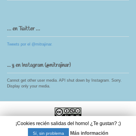
… en Twitter …
Tweets por el @mitrajinar.
... y en Instagram (@mitrajinar)
Cannot get other user media. API shut down by Instagram. Sorry.
Display only your media.
Trajinando por el Mundo
by
Carmen Perez del Olmo Teira
is licensed
¡Cookies recién salidas del horno! ¿Te gustan? ;)
under a
Creative Commons Reconocimiento-NoComercial-
SinObraDerivada 3.0 Unported License
.
Más información
Sí, sin problema