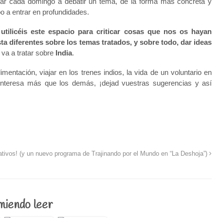
icar cada domingo a debatir un tema, de la forma más concreta y
o a entrar en profundidades.
e
utilicéis este espacio para criticar cosas que nos os hayan
ta diferentes sobre los temas tratados, y sobre todo, dar ideas
 va a tratar sobre
India
.
imentación, viajar en los trenes indios, la vida de un voluntario en
nteresa más que los demás, ¡dejad vuestras sugerencias y así
ativos! (y un nuevo programa de Trajinando por el Mundo en “La Deshoja”)
omiendo leer