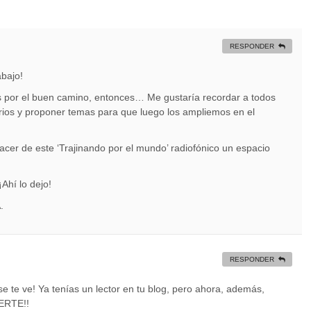
RESPONDER
bajo!
 por el buen camino, entonces… Me gustaría recordar a todos
rios y proponer temas para que luego los ampliemos en el
cer de este ‘Trajinando por el mundo’ radiofónico un espacio
hí lo dejo!
.
RESPONDER
e te ve! Ya tenías un lector en tu blog, pero ahora, además,
ERTE!!