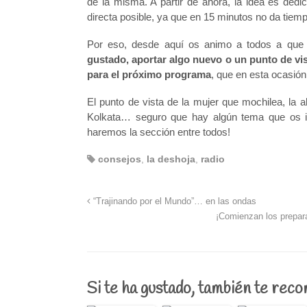
de la misma. A partir de ahora, la idea es ded
directa posible, ya que en 15 minutos no da tiemp
Por eso, desde aquí os animo a todos a qu
gustado, aportar algo nuevo o un punto de vis
para el próximo programa
, que en esta ocasión
El punto de vista de la mujer que mochilea, la al
Kolkata… seguro que hay algún tema que os i
haremos la sección entre todos!
consejos
,
la deshoja
,
radio
“Trajinando por el Mundo”… en las ondas
¡Comienzan los prepar
Si te ha gustado, también te rec