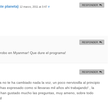
RESPONDER
te planeta)
12 marzo, 2011 at 3:47
#
RESPONDER
 robo en Myanmar! Que dure el programa!
RESPONDER
 no te ha cambiado nada la voz, un poco nerviosilla al principio
has expresado como si llevaras mil años ahi trabajando! , la
e han gustado mucho las preguntas, muy ameno, sobre todo
ad