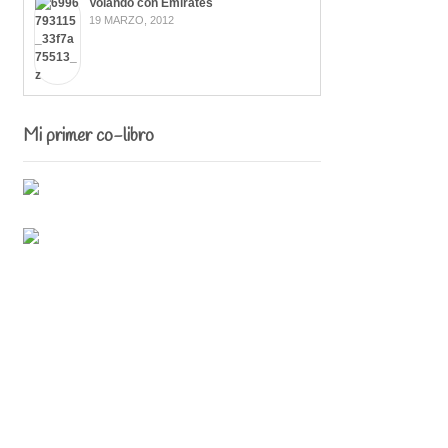
Volando con Emirates
19 MARZO, 2012
Mi primer co-libro